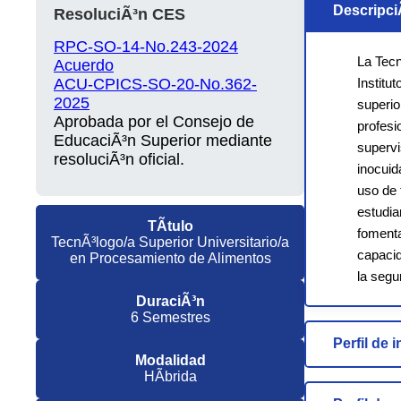
DescripciÃ
ResoluciÃ³n CES
RPC-SO-14-No.243-2024
La Tecn
Acuerdo
ACU-CPICS-SO-20-No.362-
Institu
2025
superio
Aprobada por el Consejo de
profesi
EducaciÃ³n Superior mediante
supervi
resoluciÃ³n oficial.
inocuid
uso de 
estudia
TÃ­tulo
fomenta
TecnÃ³logo/a Superior Universitario/a
capacid
en Procesamiento de Alimentos
la segu
DuraciÃ³n
6 Semestres
Perfil de 
Modalidad
HÃ­brida
El aspi
debe po