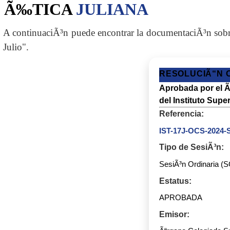
Ã‰TICA
JULIANA
A continuaciÃ³n puede encontrar la documentaciÃ³n sobr
Julio".
RESOLUCIÃ“N O
Aprobada por el Ã
del Instituto Supe
Referencia:
IST-17J-OCS-2024-
Tipo de SesiÃ³n:
SesiÃ³n Ordinaria (
Estatus:
APROBADA
Emisor: