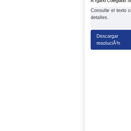
Ã“rgano Colegiado S
Consulte el texto 
detalles.
Descargar
resoluciÃ³n